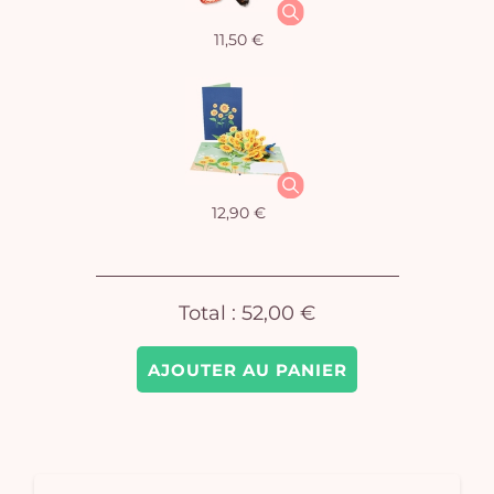
11,50 €
Vo
pan
e
vi
12,90 €
Total :
52,00 €
AJOUTER AU PANIER