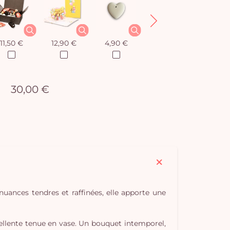
11,50 €
12,90 €
4,90 €
8,50 €
30,00 €
uances tendres et raffinées, elle apporte une
xcellente tenue en vase. Un bouquet intemporel,
Vo