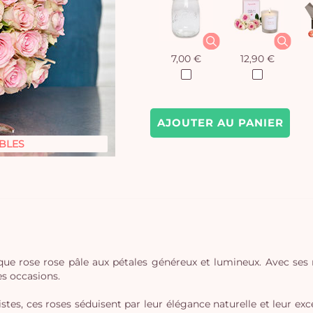
7,00 €
12,90 €
AJOUTER AU PANIER
BLES
que rose rose pâle aux pétales généreux et lumineux. Avec ses n
es occasions.
istes, ces roses séduisent par leur élégance naturelle et leur e