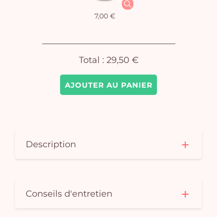
7,00 €
Total :
29,50 €
AJOUTER AU PANIER
Vo
pan
e
Description
vi
Conseils d'entretien