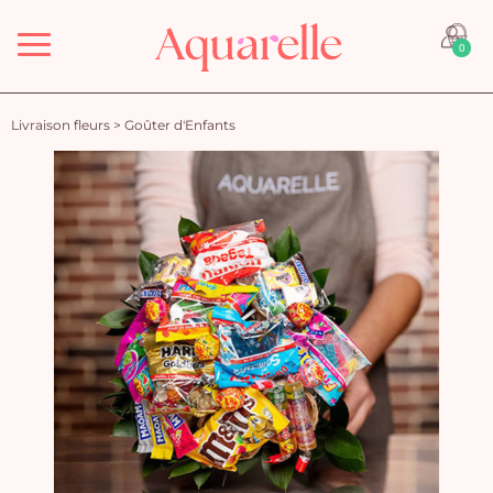
Menu
0
Livraison fleurs
>
Goûter d'Enfants