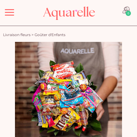
Menu
0
Livraison fleurs
>
Goûter d'Enfants