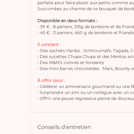
parfaite pour faire plaisir aux petits comme a
Succombez au charme de ce bouquet de bonbons
Disponible en deux formats :
- 39 € : 8 paniers, 315g de bonbons et de frian
- 45 € : 11 paniers, 460 g de bonbons et friandi
Il contient :
• Des sachets Haribo : Schtroumpfs, Tagada, Cr
• Des sucettes Chupa Chups et des Mentos aci
• Des M&M’s colorés et fondants
• Des mini barres chocolatées : Mars, Bounty e
À offrir pour :
• Célébrer un anniversaire gourmand ou une fê
• Surprendre un ami ou un collègue avec un 
• Offrir une pause régressive pleine de douce
Conseils d'entretien