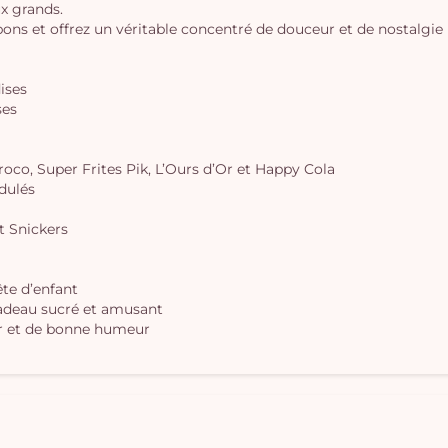
ux grands.
 et offrez un véritable concentré de douceur et de nostalgie 
dises
ses
oco, Super Frites Pik, L’Ours d’Or et Happy Cola
dulés
t Snickers
te d’enfant
cadeau sucré et amusant
ur et de bonne humeur