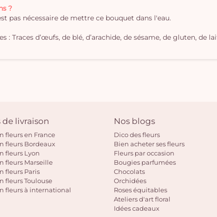
ns ?
'est pas nécessaire de mettre ce bouquet dans l'eau.
 : Traces d’œufs, de blé, d’arachide, de sésame, de gluten, de lait
 de livraison
Nos blogs
on fleurs en France
Dico des fleurs
on fleurs Bordeaux
Bien acheter ses fleurs
on fleurs Lyon
Fleurs par occasion
n fleurs Marseille
Bougies parfumées
n fleurs Paris
Chocolats
on fleurs Toulouse
Orchidées
n fleurs à international
Roses équitables
Ateliers d'art floral
Idées cadeaux