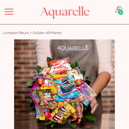
Menu
0
Livraison fleurs
>
Goûter d'Enfants