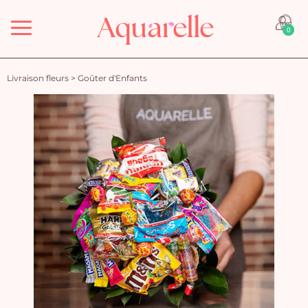
Menu
0
Livraison fleurs
>
Goûter d'Enfants