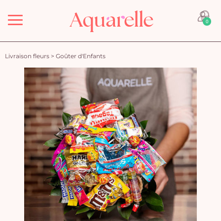
Menu
0
Livraison fleurs
>
Goûter d'Enfants