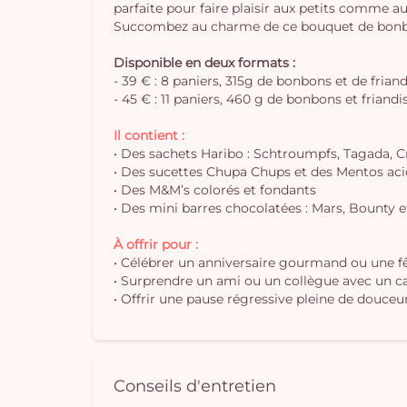
parfaite pour faire plaisir aux petits comme a
Succombez au charme de ce bouquet de bonbons
Disponible en deux formats :
- 39 € : 8 paniers, 315g de bonbons et de frian
- 45 € : 11 paniers, 460 g de bonbons et friandi
Il contient :
• Des sachets Haribo : Schtroumpfs, Tagada, Cr
• Des sucettes Chupa Chups et des Mentos aci
• Des M&M’s colorés et fondants
• Des mini barres chocolatées : Mars, Bounty e
À offrir pour :
• Célébrer un anniversaire gourmand ou une fê
• Surprendre un ami ou un collègue avec un 
• Offrir une pause régressive pleine de douce
Conseils d'entretien