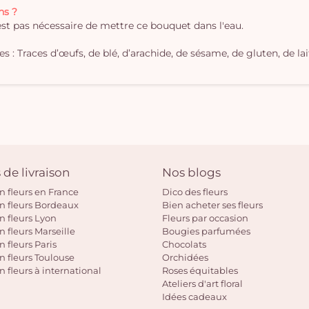
ns ?
'est pas nécessaire de mettre ce bouquet dans l'eau.
 : Traces d’œufs, de blé, d’arachide, de sésame, de gluten, de lait
 de livraison
Nos blogs
on fleurs en France
Dico des fleurs
on fleurs Bordeaux
Bien acheter ses fleurs
on fleurs Lyon
Fleurs par occasion
n fleurs Marseille
Bougies parfumées
n fleurs Paris
Chocolats
on fleurs Toulouse
Orchidées
n fleurs à international
Roses équitables
Ateliers d'art floral
Idées cadeaux