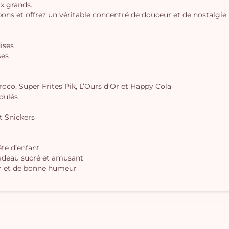
ux grands.
 et offrez un véritable concentré de douceur et de nostalgie 
dises
ses
oco, Super Frites Pik, L’Ours d’Or et Happy Cola
dulés
t Snickers
te d’enfant
cadeau sucré et amusant
ur et de bonne humeur