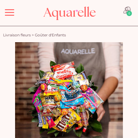
Menu
0
Livraison fleurs
>
Goûter d'Enfants