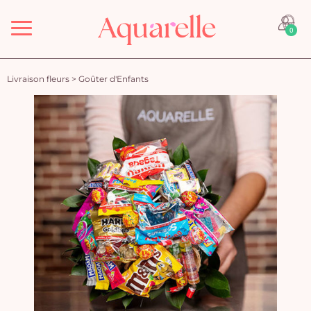
Menu
0
Livraison fleurs
>
Goûter d'Enfants