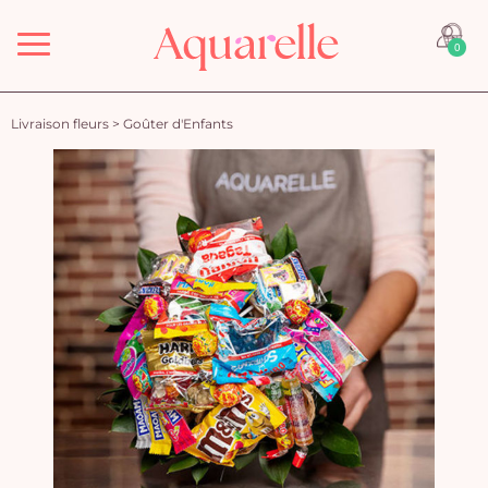
Menu
0
Livraison fleurs
>
Goûter d'Enfants