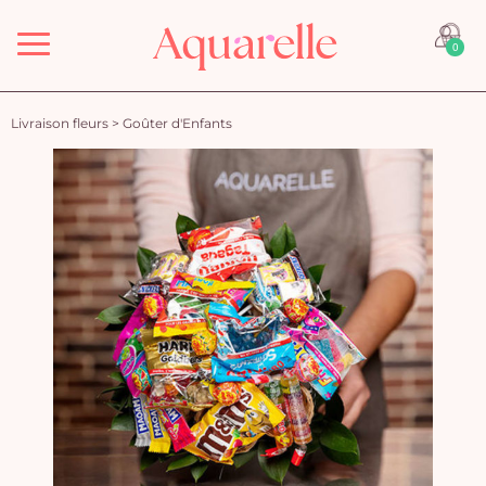
Menu
0
Livraison fleurs
>
Goûter d'Enfants