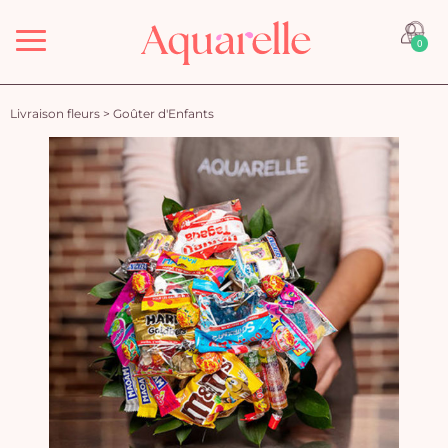
Menu
0
Livraison fleurs
>
Goûter d'Enfants