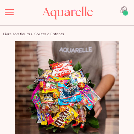
Menu
0
Livraison fleurs
>
Goûter d'Enfants