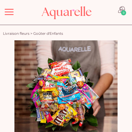
Menu
0
Livraison fleurs
>
Goûter d'Enfants