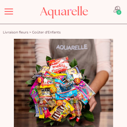
Menu
0
Livraison fleurs
>
Goûter d'Enfants