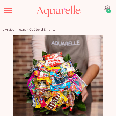
Menu
0
Livraison fleurs
>
Goûter d'Enfants