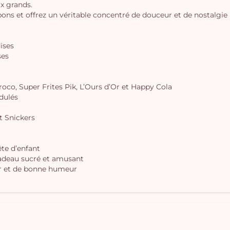
ux grands.
 et offrez un véritable concentré de douceur et de nostalgie 
dises
ses
oco, Super Frites Pik, L’Ours d’Or et Happy Cola
dulés
t Snickers
te d’enfant
cadeau sucré et amusant
ur et de bonne humeur