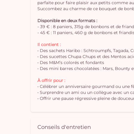
parfaite pour faire plaisir aux petits comme a
Succombez au charme de ce bouquet de bonbons
Disponible en deux formats :
- 39 € : 8 paniers, 315g de bonbons et de frian
- 45 € : 11 paniers, 460 g de bonbons et friandi
Il contient :
• Des sachets Haribo : Schtroumpfs, Tagada, Cr
• Des sucettes Chupa Chups et des Mentos aci
• Des M&M’s colorés et fondants
• Des mini barres chocolatées : Mars, Bounty e
À offrir pour :
• Célébrer un anniversaire gourmand ou une fê
• Surprendre un ami ou un collègue avec un 
• Offrir une pause régressive pleine de douce
Conseils d'entretien