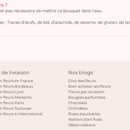
ns ?
'est pas nécessaire de mettre ce bouquet dans l'eau.
 : Traces d’œufs, de blé, d’arachide, de sésame, de gluten, de lait
 de livraison
Nos blogs
on fleurs en France
Dico des fleurs
on fleurs Bordeaux
Bien acheter ses fleurs
on fleurs Lyon
Fleurs par occasion
n fleurs Marseille
Bougies parfumées
n fleurs Paris
Chocolats
on fleurs Toulouse
Orchidées
n fleurs à international
Roses équitables
Ateliers d'art floral
Idées cadeaux