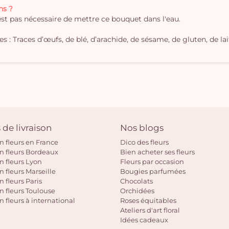
ns ?
'est pas nécessaire de mettre ce bouquet dans l'eau.
 : Traces d’œufs, de blé, d’arachide, de sésame, de gluten, de lait
 de livraison
Nos blogs
on fleurs en France
Dico des fleurs
on fleurs Bordeaux
Bien acheter ses fleurs
on fleurs Lyon
Fleurs par occasion
n fleurs Marseille
Bougies parfumées
n fleurs Paris
Chocolats
on fleurs Toulouse
Orchidées
n fleurs à international
Roses équitables
Ateliers d'art floral
Idées cadeaux