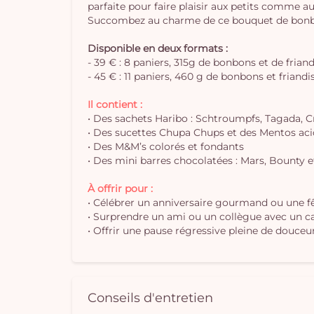
parfaite pour faire plaisir aux petits comme a
Succombez au charme de ce bouquet de bonbons
Disponible en deux formats :
- 39 € : 8 paniers, 315g de bonbons et de frian
- 45 € : 11 paniers, 460 g de bonbons et friandi
Il contient :
• Des sachets Haribo : Schtroumpfs, Tagada, Cr
• Des sucettes Chupa Chups et des Mentos aci
• Des M&M’s colorés et fondants
• Des mini barres chocolatées : Mars, Bounty e
À offrir pour :
• Célébrer un anniversaire gourmand ou une fê
• Surprendre un ami ou un collègue avec un 
• Offrir une pause régressive pleine de douce
Conseils d'entretien