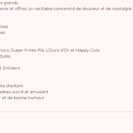
ux grands.
 et offrez un véritable concentré de douceur et de nostalgie 
dises
ses
oco, Super Frites Pik, L’Ours d’Or et Happy Cola
dulés
t Snickers
te d’enfant
cadeau sucré et amusant
ur et de bonne humeur