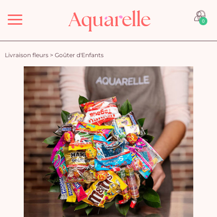
Menu
0
Livraison fleurs
>
Goûter d'Enfants