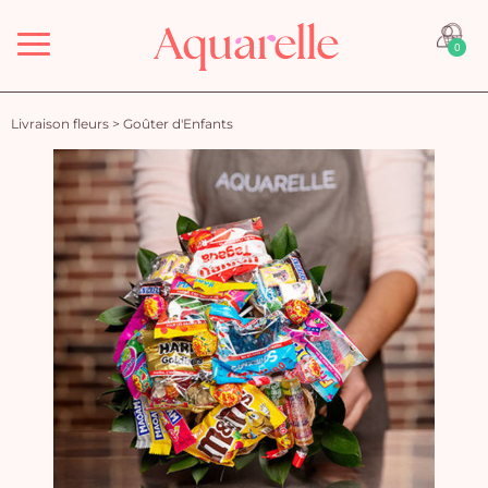
Menu
0
Livraison fleurs
>
Goûter d'Enfants