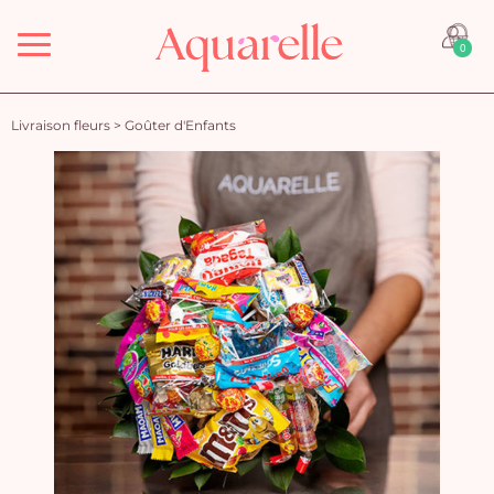
Menu
0
Livraison fleurs
>
Goûter d'Enfants