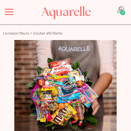
Menu
0
Livraison fleurs
>
Goûter d'Enfants