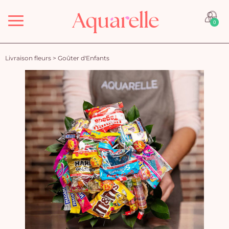
Menu
0
Livraison fleurs
>
Goûter d'Enfants