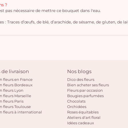
ns ?
'est pas nécessaire de mettre ce bouquet dans l'eau.
 : Traces d’œufs, de blé, d’arachide, de sésame, de gluten, de lait
 de livraison
Nos blogs
on fleurs en France
Dico des fleurs
on fleurs Bordeaux
Bien acheter ses fleurs
on fleurs Lyon
Fleurs par occasion
n fleurs Marseille
Bougies parfumées
n fleurs Paris
Chocolats
on fleurs Toulouse
Orchidées
n fleurs à international
Roses équitables
Ateliers d'art floral
Idées cadeaux