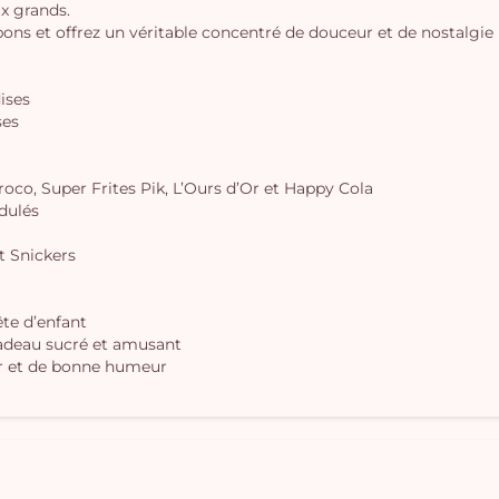
ux grands.
 et offrez un véritable concentré de douceur et de nostalgie 
dises
ses
oco, Super Frites Pik, L’Ours d’Or et Happy Cola
dulés
t Snickers
te d’enfant
cadeau sucré et amusant
ur et de bonne humeur