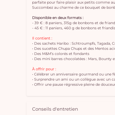
parfaite pour faire plaisir aux petits comme a
Succombez au charme de ce bouquet de bonbons
Disponible en deux formats :
- 39 € : 8 paniers, 315g de bonbons et de frian
- 45 € : 11 paniers, 460 g de bonbons et friandi
Il contient :
• Des sachets Haribo : Schtroumpfs, Tagada, Cr
• Des sucettes Chupa Chups et des Mentos aci
• Des M&M’s colorés et fondants
• Des mini barres chocolatées : Mars, Bounty e
À offrir pour :
• Célébrer un anniversaire gourmand ou une fê
• Surprendre un ami ou un collègue avec un 
• Offrir une pause régressive pleine de douce
Conseils d'entretien