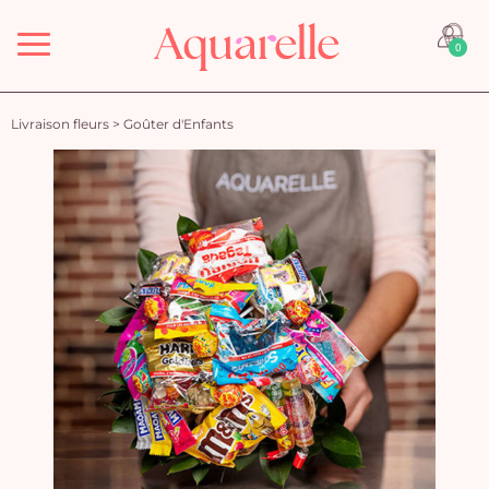
Menu
0
Livraison fleurs
>
Goûter d'Enfants