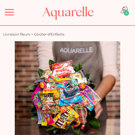
Menu
0
Livraison fleurs
>
Goûter d'Enfants