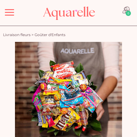
Menu
0
Livraison fleurs
>
Goûter d'Enfants