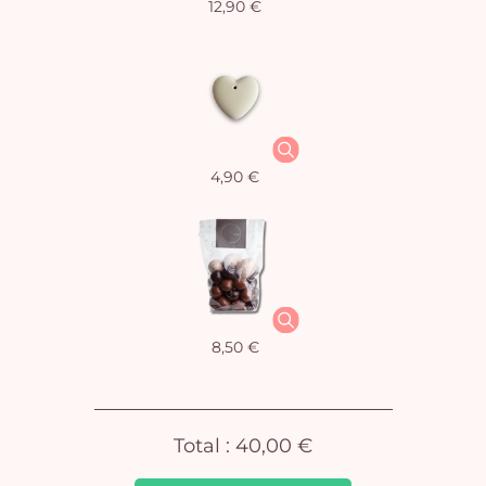
12,90 €
Vo
4,90 €
pan
e
vi
8,50 €
Total :
40,00 €