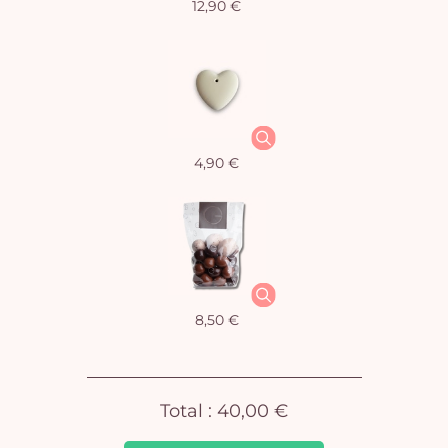
12,90 €
Vo
4,90 €
pan
e
vi
8,50 €
Total :
40,00 €