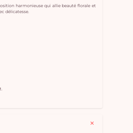
sition harmonieuse qui allie beauté florale et
ec délicatesse.
Vo
pan
e
vi
t.