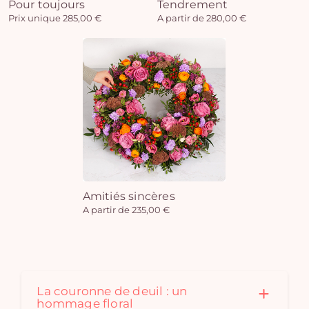
Pour toujours
Tendrement
Prix unique 285,00 €
A partir de 280,00 €
Amitiés sincères
A partir de 235,00 €
Vo
pan
e
La couronne de deuil : un
vi
hommage floral