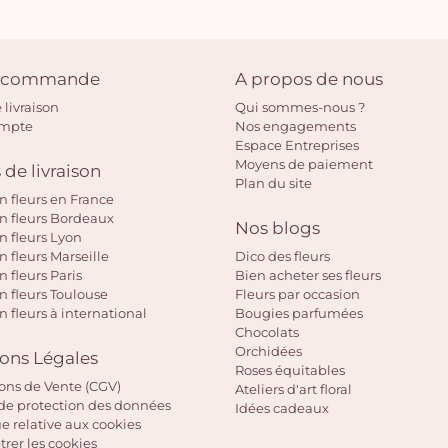
e commande
A propos de nous
 livraison
Qui sommes-nous ?
ompte
Nos engagements
Espace Entreprises
Moyens de paiement
 de livraison
Plan du site
on fleurs en France
on fleurs Bordeaux
Nos blogs
on fleurs Lyon
n fleurs Marseille
Dico des fleurs
n fleurs Paris
Bien acheter ses fleurs
on fleurs Toulouse
Fleurs par occasion
n fleurs à international
Bougies parfumées
Chocolats
Orchidées
ons Légales
Roses équitables
ons de Vente (CGV)
Ateliers d'art floral
de protection des données
Idées cadeaux
ue relative aux cookies
rer les cookies