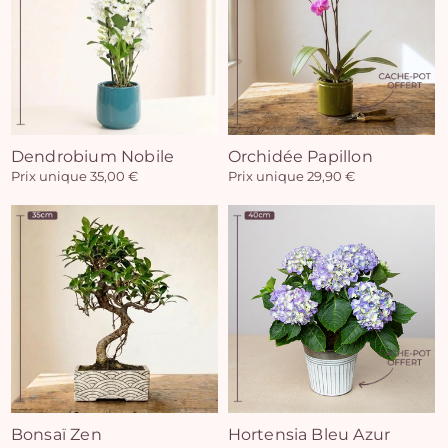
Vo
Dendrobium Nobile
Orchidée Papillon
Prix unique 35,00 €
Prix unique 29,90 €
pan
e
vi
Bonsaï Zen
Hortensia Bleu Azur