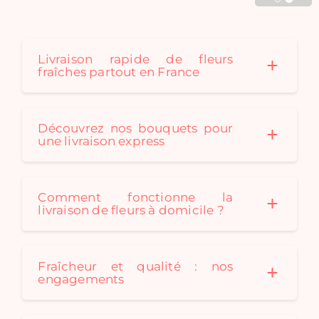
Cadaques créé au fil des
saison des bouquets de
fleurs séchées originaux
pour convenir à tous les
Livraison rapide de fleurs
fraîches partout en France
styles de décoration. Un
bouquet de fleurs
séchées est le cadeau
idéal: durable et
Découvrez nos bouquets pour
écologique !
une livraison express
Comment fonctionne la
livraison de fleurs à domicile ?
Fraîcheur et qualité : nos
engagements