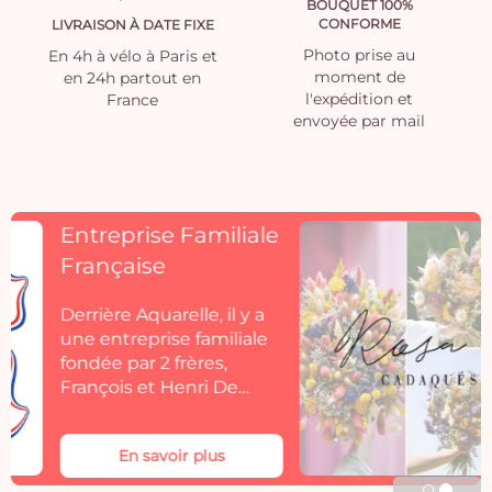
BOUQUET 100%
CONFORME
LIVRAISON À DATE FIXE
Photo prise au
En 4h à vélo à Paris et
moment de
en 24h partout en
l'expédition et
France
envoyée par mail
Découvrez
Rosacadaques
Découvrez la collection
de fleurs séchées
Aquarelle by
Rosacadaques.
Les bouquets de fleurs
séchées Rosa Cadaqués
En savoir plus
s'invitent dans votre
décoration. Rosa