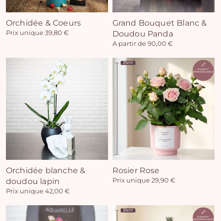
Orchidée & Coeurs
Grand Bouquet Blanc &
Prix unique 39,80 €
Doudou Panda
A partir de 90,00 €
Vo
pan
e
vi
Orchidée blanche &
Rosier Rose
doudou lapin
Prix unique 29,90 €
Prix unique 42,00 €