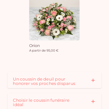
Vo
pan
e
vi
Orion
A partir de 95,00 €
Un coussin de deuil pour
honorer vos proches disparus
Choisir le coussin funéraire
idéal