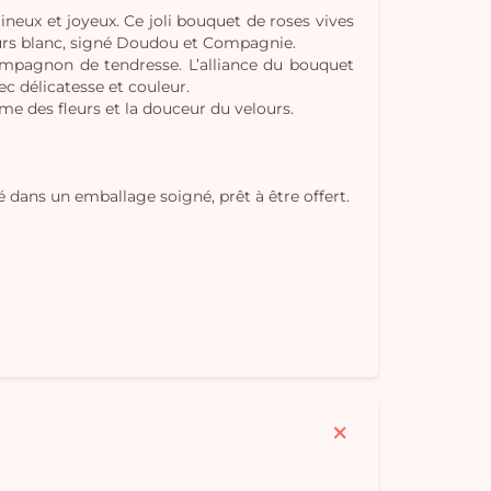
neux et joyeux. Ce joli bouquet de roses vives
Vo
ours blanc, signé Doudou et Compagnie.
pan
mpagnon de tendresse. L’alliance du bouquet
c délicatesse et couleur.
e
rme des fleurs et la douceur du velours.
vi
dans un emballage soigné, prêt à être offert.