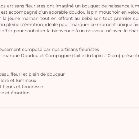
nos artisans fleuristes ont imaginé un bouquet de naissance lumi
té, est accompagné d’un adorable doudou lapin mouchoir en vel
r la jeune maman tout en offrant au bébé son tout premier co
ion pleine d’émotion, idéale pour marquer ce moment unique ave
 à offrir pour souhaiter la bienvenue à un nouveau-né avec le cha
neusement composé par nos artisans fleuristes
 marque Doudou et Compagnie (taille du lapin : 10 cm) présenté 
eau fleuri et plein de douceur
oloré et lumineux
t fleurs et tendresse
ce et émotion