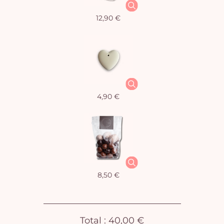
12,90 €
Vo
4,90 €
pan
e
vi
8,50 €
Total :
40,00 €