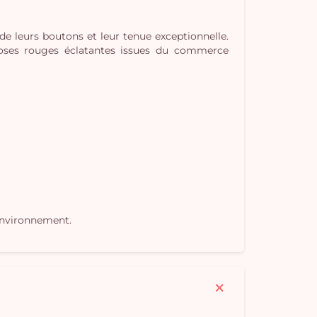
de leurs boutons et leur tenue exceptionnelle.
roses rouges éclatantes issues du commerce
Vo
pan
e
vi
environnement.