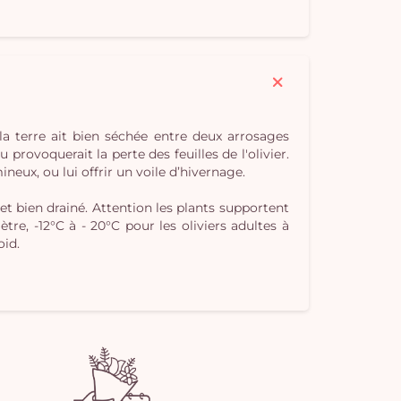
Vo
pan
e
vi
la terre ait bien séchée entre deux arrosages
 provoquerait la perte des feuilles de l'olivier.
eux, ou lui offrir un voile d’hivernage.
et bien drainé. Attention les plants supportent
re, -12°C à - 20°C pour les oliviers adultes à
oid.