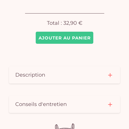
pan
e
Total :
32,90 €
vi
AJOUTER AU PANIER
Description
Conseils d'entretien