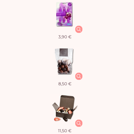
3,90 €
8,50 €
Vo
11,50 €