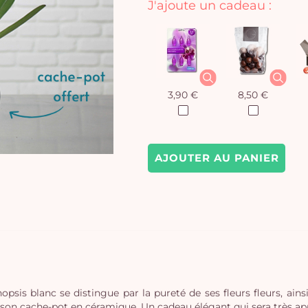
J'ajoute un cadeau :
3,90 €
8,50 €
AJOUTER AU PANIER
opsis blanc se distingue par la pureté de ses fleurs fleurs, ain
on cache-pot en céramique. Un cadeau élégant qui sera très ap