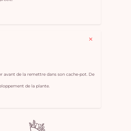
Vo
pan
e
vi
ter avant de la remettre dans son cache-pot. De
veloppement de la plante.