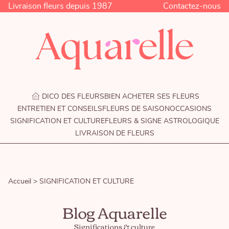
Livraison fleurs depuis 1987
Contactez-nous
DICO DES FLEURS
BIEN ACHETER SES FLEURS
ENTRETIEN ET CONSEILS
FLEURS DE SAISON
OCCASIONS
SIGNIFICATION ET CULTURE
FLEURS & SIGNE ASTROLOGIQUE
LIVRAISON DE FLEURS
Accueil >
SIGNIFICATION ET CULTURE
Blog Aquarelle
Significations & culture