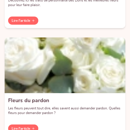
Découvrez ici les traits de personnalité des Lions et les meilleures fleurs
pour leur faire plaisir.
Lire l'article
Fleurs du pardon
Les fleurs peuvent tout dire, elles savent aussi demander pardon. Quelles
fleurs pour demander pardon ?
Lire l'article