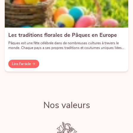
Les traditions florales de Pâques en Europe
Pâques est une fête célébrée dans de nombreuses cultures à travers le
monde. Chaque pays a ses propres traditions et coutumes uniques liées à
cette célébration.
Lire l'article
Nos valeurs