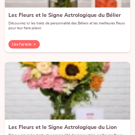
Les Fleurs et le Signe Astrologique du Bélier
Découvrez ici les traits de personnalité des Béliers et les meilleures fleurs
pour leur faire plaisir.
Lire l'article
Les Fleurs et le Signe Astrologique du Lion