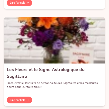
Lire l'article
Les Fleurs et le Signe Astrologique du
Sagittaire
Découvrez ici les traits de personnalité des Sagittaires et les meilleures
fleurs pour leur faire plaisir.
Lire l'article