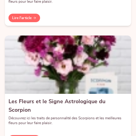
fleurs pour leur faire plaisir.
Lire l'article
Les Fleurs et le Signe Astrologique du
Scorpion
Découvrez ici les traits de personnalité des Scorpions et les meilleures
fleurs pour leur faire plaisir.