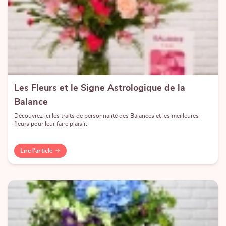
Les Fleurs et le Signe Astrologique de la
Balance
Découvrez ici les traits de personnalité des Balances et les meilleures
fleurs pour leur faire plaisir.
Lire l'article