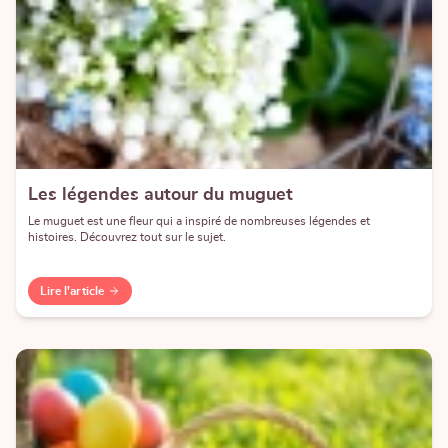
Les légendes autour du muguet
Le muguet est une fleur qui a inspiré de nombreuses légendes et
histoires. Découvrez tout sur le sujet.
Lire l'article