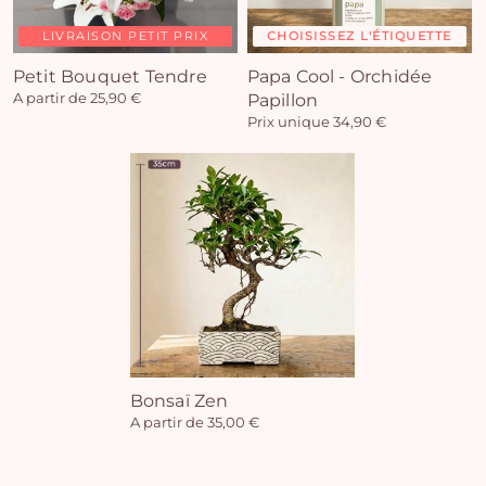
LIVRAISON PETIT PRIX
CHOISISSEZ L'ÉTIQUETTE
Vo
Petit Bouquet Tendre
Papa Cool - Orchidée
pan
A partir de 25,90 €
Papillon
e
Prix unique 34,90 €
vi
Bonsaï Zen
A partir de 35,00 €