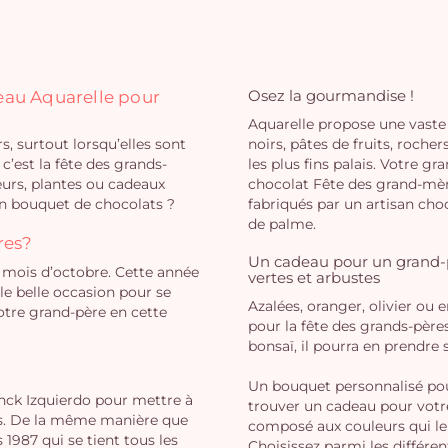
Osez la gourmandise !
deau Aquarelle pour
Aquarelle propose une vas
s, surtout lorsqu’elles sont
noirs, pâtes de fruits, roch
 c’est la fête des grands-
les plus fins palais. Votre 
leurs, plantes ou cadeaux
chocolat Fête des grand-mèr
n bouquet de chocolats ?
fabriqués par un artisan cho
de palme.
res?
Un cadeau pour un grand-pè
 mois d’octobre. Cette année
vertes et arbustes
lle belle occasion pour se
Azalées, oranger, olivier ou
otre grand-père en cette
pour la fête des grands-pères
bonsaï, il pourra en prendre 
Un bouquet personnalisé p
anck Izquierdo pour mettre à
trouver un cadeau pour votr
ers. De la même manière que
composé aux couleurs qui le 
1987 qui se tient tous les
Choisissez parmi les différe