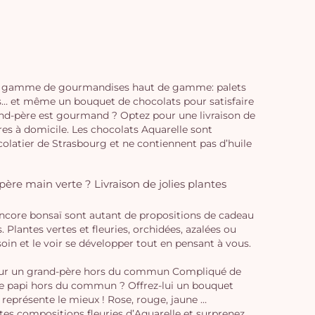
te gamme de gourmandises haut de gamme: palets
ers… et même un bouquet de chocolats pour satisfaire
grand-père est gourmand ? Optez pour une livraison de
es à domicile. Les chocolats Aquarelle sont
colatier de Strasbourg et ne contiennent pas d’huile
re main verte ? Livraison de jolies plantes
 encore bonsaï sont autant de propositions de cadeau
. Plantes vertes et fleuries, orchidées, azalées ou
soin et le voir se développer tout en pensant à vous.
our un grand-père hors du commun Compliqué de
e papi hors du commun ? Offrez-lui un bouquet
représente le mieux ! Rose, rouge, jaune …
ntes compositions fleuries d’Aquarelle et surprenez