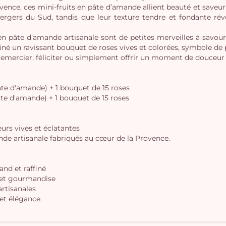
ovence, ces mini-fruits en pâte d’amande allient beauté et save
vergers du Sud, tandis que leur texture tendre et fondante ré
s en pâte d’amande artisanale sont de petites merveilles à sav
iné un ravissant bouquet de roses vives et colorées, symbole de 
emercier, féliciter ou simplement offrir un moment de douceur
pâte d'amande) + 1 bouquet de 15 roses
 pâte d'amande) + 1 bouquet de 15 roses
eurs vives et éclatantes
nde artisanale fabriqués au cœur de la Provence.
nd et raffiné
r et gourmandise
artisanales
 et élégance.