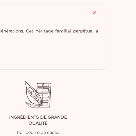
Vo
pan
e
érations. Cet héritage familial perpétue la
vi
INGRÉDIENTS DE GRANDE
QUALITÉ
Pur beurre de cacao