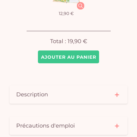
vi
12,90 €
Total :
19,90 €
AJOUTER AU PANIER
Description
Précautions d'emploi