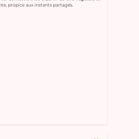
te, propice aux instants partagés.
Vo
pan
e
vi