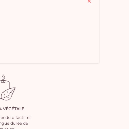
0% VÉGÉTALE
endu olfactif et
ongue durée de
bustion