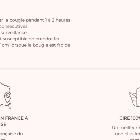
ler la bougie pendant 1 à 2 heures
s consécutives
 surveillance
t susceptible de prendre feu
 cm lorsque la bougie est froide
EN FRANCE À
CIRE 10
SSE
Un meilleur r
rançaise du
une plus l
um
com