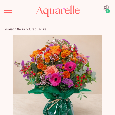
Menu
0
Livraison fleurs
>
Crépuscule