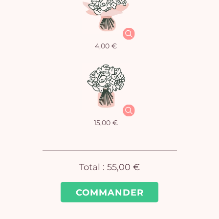
4,00 €
15,00 €
Vo
Total :
55,00 €
pan
e
COMMANDER
vi